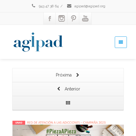
943 47 38 64
/
agipad@agipad.org
Próxima
Anterior